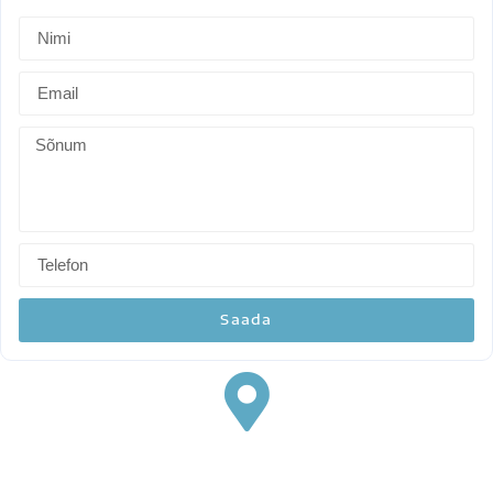
INDIE GARAGE
Saada
Leia meid
Uusvägeva tee 6